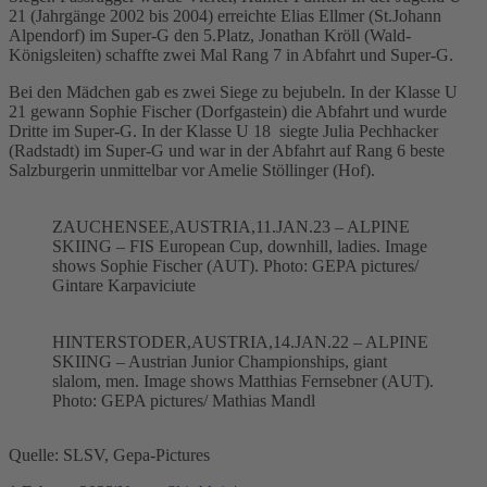
21 (Jahrgänge 2002 bis 2004) erreichte Elias Ellmer (St.Johann
Alpendorf) im Super-G den 5.Platz, Jonathan Kröll (Wald-
Königsleiten) schaffte zwei Mal Rang 7 in Abfahrt und Super-G.
Bei den Mädchen gab es zwei Siege zu bejubeln. In der Klasse U
21 gewann Sophie Fischer (Dorfgastein) die Abfahrt und wurde
Dritte im Super-G. In der Klasse U 18 siegte Julia Pechhacker
(Radstadt) im Super-G und war in der Abfahrt auf Rang 6 beste
Salzburgerin unmittelbar vor Amelie Stöllinger (Hof).
ZAUCHENSEE,AUSTRIA,11.JAN.23 – ALPINE
SKIING – FIS European Cup, downhill, ladies. Image
shows Sophie Fischer (AUT). Photo: GEPA pictures/
Gintare Karpaviciute
HINTERSTODER,AUSTRIA,14.JAN.22 – ALPINE
SKIING – Austrian Junior Championships, giant
slalom, men. Image shows Matthias Fernsebner (AUT).
Photo: GEPA pictures/ Mathias Mandl
Quelle: SLSV, Gepa-Pictures