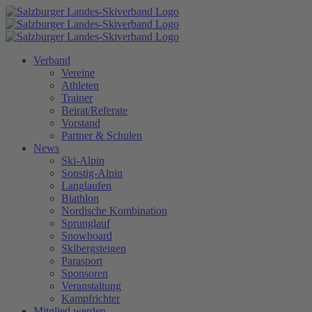
Zum
Inhalt
springen
Verband
Vereine
Athleten
Trainer
Beirat/Referate
Vorstand
Partner & Schulen
News
Ski-Alpin
Sonstig-Alpin
Langlaufen
Biathlon
Nordische Kombination
Sprunglauf
Snowboard
Skibergsteigen
Parasport
Sponsoren
Veranstaltung
Kampfrichter
Mitglied werden