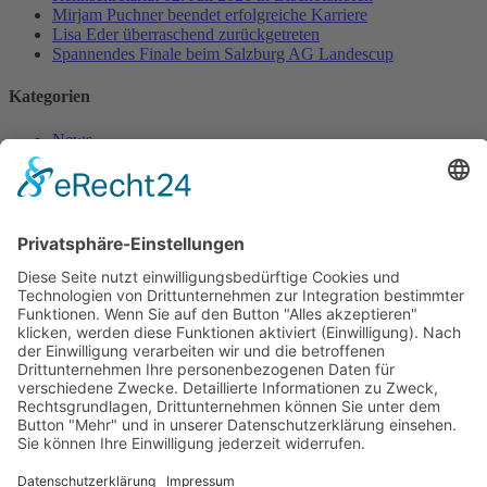
Mirjam Puchner beendet erfolgreiche Karriere
Lisa Eder überraschend zurückgetreten
Spannendes Finale beim Salzburg AG Landescup
Kategorien
News
Veranstaltungen
Ski-Alpin
Langlaufen
Biathlon
Nordische Kombination
Sprunglauf
Snowboard
Sonstig-Alpin
Skicross
Speedski
Skibergsteigen
Firngleiten & Shortcarving
Parasport
Sponsoren
Freestyle
Salzburger Landes-Skiverband